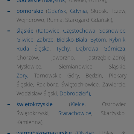
podlaskie
(
Białystok
, Suwałki, Łomża),
pomorskie
(
Gdańsk
,
Gdynia
, Słupsk, Tczew,
Wejherowo, Rumia, Starogard Gdański),
śląskie
(
Katowice
,
Częstochowa
,
Sosnowiec
,
Gliwice
,
Zabrze
,
Bielsko-Biała
,
Bytom
,
Rybnik
,
Ruda Śląska
,
Tychy
,
Dąbrowa Górnicza
,
Chorzów, Jaworzno, Jastrzębie-Zdrój,
Mysłowice, Siemianowice Śląskie,
Żory,
Tarnowskie Góry, Będzin, Piekary
Śląskie, Racibórz, Świętochłowice, Zawiercie,
Wodzisław Śląski
,
Dobrodzień
),
świętokrzyskie
(
Kielce
, Ostrowiec
Świętokrzyski,
Starachowice
, Skarżysko-
Kamienna),
warmińsko-mazurskie
(
Olsztyn
, Elbląg, Ełk,