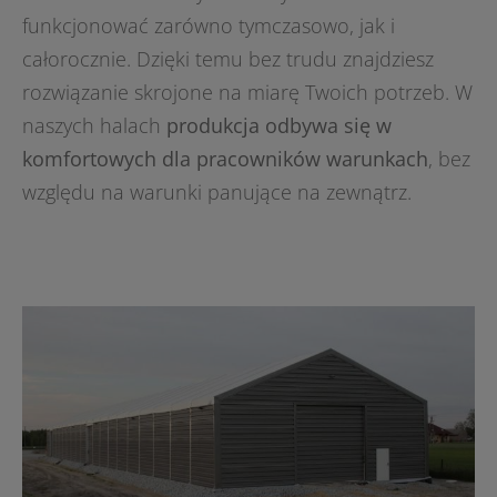
funkcjonować zarówno tymczasowo, jak i
całorocznie. Dzięki temu bez trudu znajdziesz
rozwiązanie skrojone na miarę Twoich potrzeb. W
naszych halach
produkcja odbywa się w
komfortowych dla pracowników warunkach
, bez
względu na warunki panujące na zewnątrz.