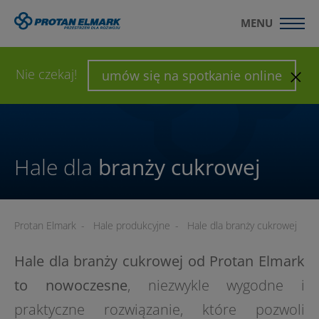
MENU
WYŚLIJ ZAPYTANIE
SKONFIGURUJ HALĘ
Nie czekaj!
umów się na spotkanie online
Hale dla
branży cukrowej
Protan Elmark
-
Hale produkcyjne
-
Hale dla branży cukrowej
Hale dla branży cukrowej od Protan Elmark
to nowoczesne
, niezwykle wygodne i
praktyczne rozwiązanie, które pozwoli