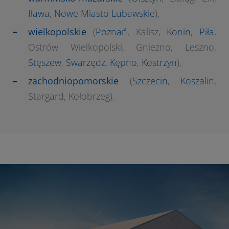
Iława
,
Nowe Miasto Lubawskie
),
wielkopolskie
(
Poznań
, Kalisz,
Konin
,
Piła
,
Ostrów Wielkopolski, Gniezno, Leszno,
Stęszew
,
Swarzędz
,
Kępno
,
Kostrzyn
),
zachodniopomorskie
(
Szczecin
,
Koszalin
,
Stargard, Kołobrzeg).