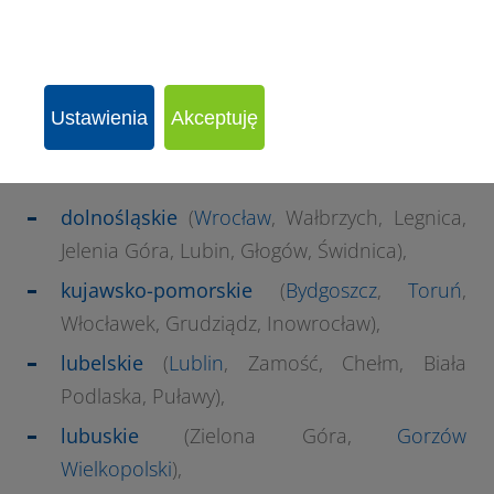
tego wyróżniają się wysoką jakością.
Ustawienia
Akceptuję
dolnośląskie
(
Wrocław
, Wałbrzych, Legnica,
Jelenia Góra, Lubin, Głogów, Świdnica),
kujawsko-pomorskie
(
Bydgoszcz
,
Toruń
,
Włocławek, Grudziądz, Inowrocław),
lubelskie
(
Lublin
, Zamość, Chełm, Biała
Podlaska, Puławy),
lubuskie
(Zielona Góra,
Gorzów
Wielkopolski
),