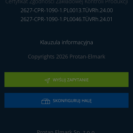
Certyfikat Zgodności Zakładowej Kontroli Produkcji
2627-CPR-1090-1.PL0013.TÜVRh.24.00
2627-CPR-1090-1.PL0046.TÜVRh.24.01
Klauzula informacyjna
Copyrights 2026 Protan-Elmark
WYŚLIJ ZAPYTANIE
SKONFIGURUJ HALĘ
Protan Elmark Sp. z o.o.