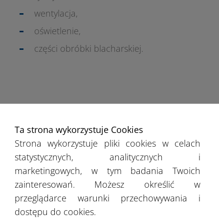
wentylacja,
oświetlenie,
części obróbki blacharskiej.
Dlaczego warto wybrać hale od Protan
Ta strona wykorzystuje Cookies
Elmark?
Strona wykorzystuje pliki cookies w celach
statystycznych, analitycznych i
marketingowych, w tym badania Twoich
Produkowane przez nas
hale dla branży
zainteresowań. Możesz określić w
cukrowej, ale także dla wielu innych, spełniają
przeglądarce warunki przechowywania i
najwyższe standardy
. Nasze rozwiązania są
dostępu do cookies.
uniwersalne, korzystne cenowo, praktyczne, a do