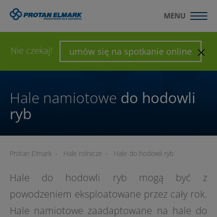
MENU
WYŚLIJ ZAPYTANIE
SKONFIGURUJ HALĘ
Nie czekaj!
umów się na spotkanie online
Hale namiotowe
do hodowli
ryb
Protan Elmark
-
Hale rolnicze
-
Hale do hodowli ryb
Hale do hodowli ryb mogą być z
powodzeniem eksploatowane przez cały rok.
Hale namiotowe zaadaptowane na hale do