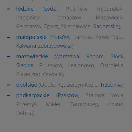
łódzkie
(
Łódź
, Piotrków Trybunalski,
Pabianice, Tomaszów Mazowiecki,
Bełchatów, Zgierz, Skierniewice,
Radomsko
),
małopolskie
(
Kraków
, Tarnów, Nowy Sącz,
Kalwaria Zebrzydowska
),
mazowieckie
(
Warszawa
,
Radom
,
Płock
,
Siedlce
, Pruszków, Legionowo, Ostrołęka,
Piaseczno, Otwock),
opolskie
(Opole, Kędzierzyn-Koźle,
Trzebinia
),
podkarpackie
(
Rzeszów
, Stalowa Wola,
Przemyśl, Mielec, Tarnobrzeg, Krosno,
Dębica),