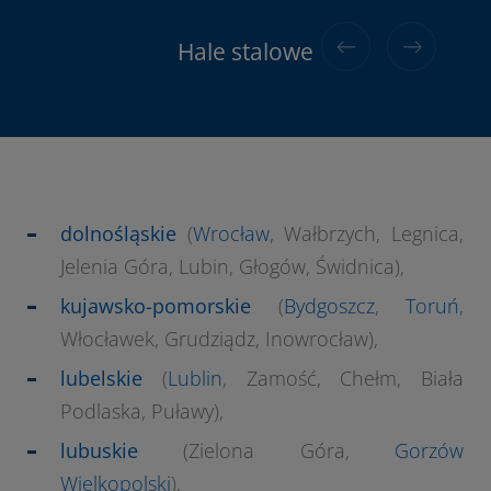
Hale stalowe do 120kg/m2 śniegu
Hale aluminiowe
Hale stalowe
dolnośląskie
(
Wrocław
, Wałbrzych, Legnica,
Jelenia Góra, Lubin, Głogów, Świdnica),
kujawsko-pomorskie
(
Bydgoszcz
,
Toruń
,
Włocławek, Grudziądz, Inowrocław),
lubelskie
(
Lublin
, Zamość, Chełm, Biała
Podlaska, Puławy),
lubuskie
(Zielona Góra,
Gorzów
Wielkopolski
),