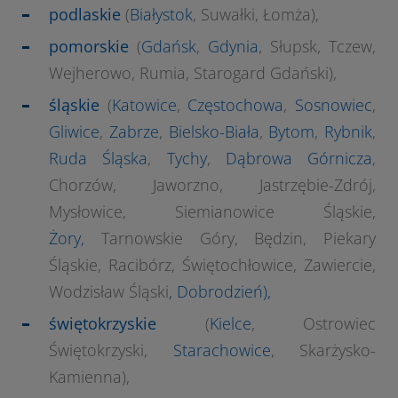
podlaskie
(
Białystok
, Suwałki, Łomża),
pomorskie
(
Gdańsk
,
Gdynia
, Słupsk, Tczew,
Wejherowo, Rumia, Starogard Gdański),
śląskie
(
Katowice
,
Częstochowa
,
Sosnowiec
,
Gliwice
,
Zabrze
,
Bielsko-Biała
,
Bytom
,
Rybnik
,
Ruda Śląska
,
Tychy
,
Dąbrowa Górnicza
,
Chorzów, Jaworzno, Jastrzębie-Zdrój,
Mysłowice, Siemianowice Śląskie,
Żory,
Tarnowskie Góry, Będzin, Piekary
Śląskie, Racibórz, Świętochłowice, Zawiercie,
Wodzisław Śląski
,
Dobrodzień
),
świętokrzyskie
(
Kielce
, Ostrowiec
Świętokrzyski,
Starachowice
, Skarżysko-
Kamienna),