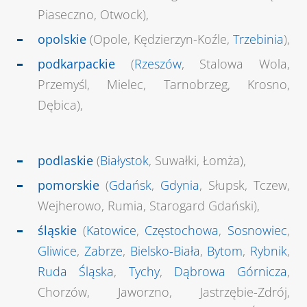
Piaseczno, Otwock),
opolskie
(Opole, Kędzierzyn-Koźle,
Trzebinia
),
podkarpackie
(
Rzeszów
, Stalowa Wola,
Przemyśl, Mielec, Tarnobrzeg, Krosno,
Dębica),
podlaskie
(
Białystok
, Suwałki, Łomża),
pomorskie
(
Gdańsk
,
Gdynia
, Słupsk, Tczew,
Wejherowo, Rumia, Starogard Gdański),
śląskie
(
Katowice
,
Częstochowa
,
Sosnowiec
,
Gliwice
,
Zabrze
,
Bielsko-Biała
,
Bytom
,
Rybnik
,
Ruda Śląska
,
Tychy
,
Dąbrowa Górnicza
,
Chorzów, Jaworzno, Jastrzębie-Zdrój,