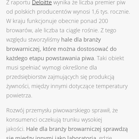
Z raportu
Deloitte
wynika że liczba premier piw
od polskich producentów wynosi 1,6 tys. rocznie.
W kraju funkcjonuje obecnie ponad 200
browarów, ale liczba ta ciągle rośnie. Z tego
względu stworzyliśmy
hale dla branży
browarniczej, które można dostosować do
każdego etapu powstawania piwa
. Taki obiekt
musi spełniać wymogi określone dla
przedsiębiorstw zajmujących się produkcją
żywności, między innymi dotyczące temperatury
powietrza.
Rozwój przemysłu piwowarskiego sprawił, że
konsumenci oczekują trunku wysokiej
jakości.
Hale dla branży browarniczej sprawdzą
się między innymi jako laboratoria
, gdzie