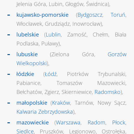
Jelenia Góra, Lubin, Głogów, Świdnica),
kujawsko-pomorskie
(
Bydgoszcz
,
Toruń
,
Włocławek, Grudziądz, Inowrocław),
lubelskie
(
Lublin
, Zamość, Chełm, Biała
Podlaska, Puławy),
lubuskie
(Zielona Góra,
Gorzów
Wielkopolski
),
łódzkie
(
Łódź
, Piotrków Trybunalski,
Pabianice, Tomaszów Mazowiecki,
Bełchatów, Zgierz, Skierniewice,
Radomsko
),
małopolskie
(
Kraków
, Tarnów, Nowy Sącz,
Kalwaria Zebrzydowska
),
mazowieckie
(
Warszawa
,
Radom
,
Płock
,
Siedlce
, Pruszków, Legionowo, Ostrołęka,