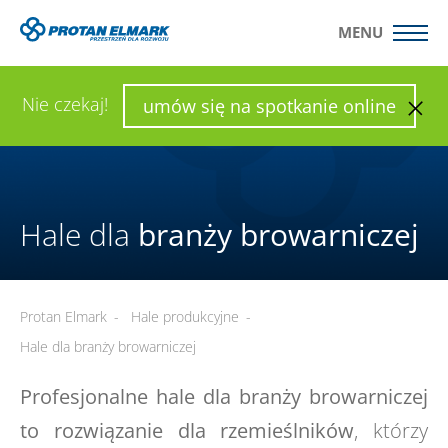
MENU
WYŚLIJ ZAPYTANIE
SKONFIGURUJ HALĘ
Nie czekaj!
umów się na spotkanie online
Hale dla
branży browarniczej
Protan Elmark
-
Hale produkcyjne
-
Hale dla branży browarniczej
Profesjonalne hale dla branży browarniczej
to rozwiązanie dla rzemieślników
, którzy