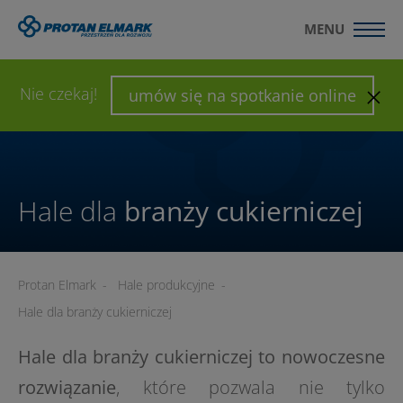
MENU
WYŚLIJ ZAPYTANIE
SKONFIGURUJ HALĘ
Nie czekaj!
umów się na spotkanie online
Hale dla
branży cukierniczej
Protan Elmark
-
Hale produkcyjne
-
Hale dla branży cukierniczej
Hale dla branży cukierniczej to nowoczesne
rozwiązanie
, które pozwala nie tylko