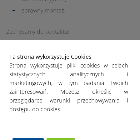
sprawny montaż.
Zachęcamy do kontaktu!
Ta strona wykorzystuje Cookies
Strona wykorzystuje pliki cookies w celach
statystycznych, analitycznych i
dolnośląskie
(
Wrocław
, Wałbrzych, Legnica,
marketingowych, w tym badania Twoich
Jelenia Góra, Lubin, Głogów, Świdnica),
zainteresowań. Możesz określić w
kujawsko-pomorskie
(
Bydgoszcz
,
Toruń
,
przeglądarce warunki przechowywania i
Włocławek, Grudziądz, Inowrocław),
dostępu do cookies.
lubelskie
(
Lublin
, Zamość, Chełm, Biała
Podlaska, Puławy),
lubuskie
(Zielona Góra,
Gorzów