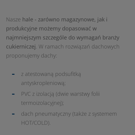
Nasze
hale - zarówno magazynowe, jak i
produkcyjne możemy dopasować w
najmniejszym szczególe do wymagań branży
cukierniczej
. W ramach rozwiązań dachowych
proponujemy dachy:
z atestowaną podsufitką
antyskropleniową;
PVC z izolacją (dwie warstwy folii
termoizolacyjnej);
dach pneumatyczny (także z systemem
HOT/COLD).