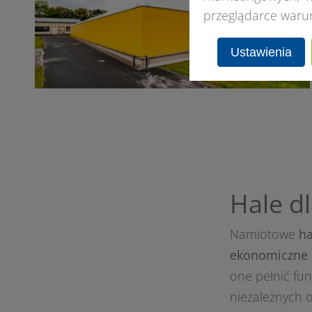
przeglądarce waru
Ustawienia
Hale dl
Namiotowe
ha
ekonomiczne 
one pełnić fu
niezależnych 