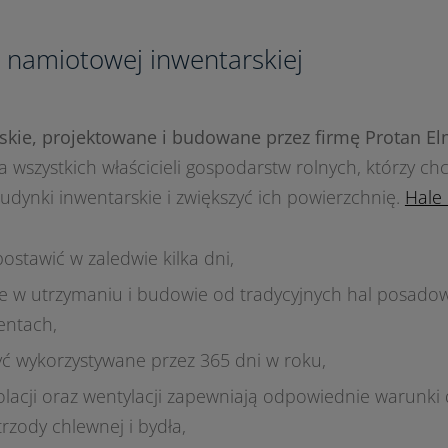
i namiotowej inwentarskiej
skie, projektowane i budowane przez firmę Protan E
a wszystkich właścicieli gospodarstw rolnych, którzy ch
dynki inwentarskie i zwiększyć ich powierzchnię.
Hale
stawić w zaledwie kilka dni,
ze w utrzymaniu i budowie od tradycyjnych hal posado
ntach,
ć wykorzystywane przez 365 dni w roku,
zolacji oraz wentylacji zapewniają odpowiednie warunk
trzody chlewnej i bydła,