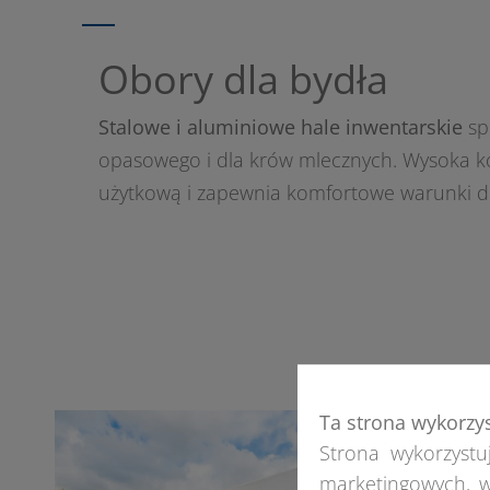
Obory dla bydła
Stalowe i aluminiowe hale inwentarskie
spr
opasowego i dla krów mlecznych. Wysoka 
użytkową i zapewnia komfortowe warunki dl
Ta strona wykorzy
Strona wykorzystuj
marketingowych, w