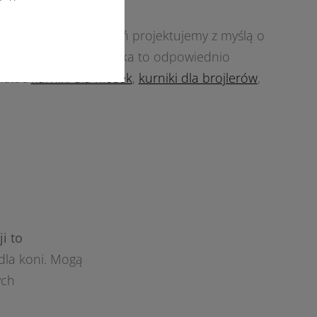
amiotowej. Przestrzeń projektujemy z myślą o
iegu. Hala inwentarska to odpowiednio
wstać
kurniki dla niosek
,
kurniki dla brojlerów
,
i to
dla koni. Mogą
ych