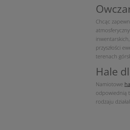
Owczar
Chcąc zapewn
atmosferyczny
inwentarskich
przyszłości e
terenach górsk
Hale d
Namiotowe
ha
odpowiednią t
rodzaju działa