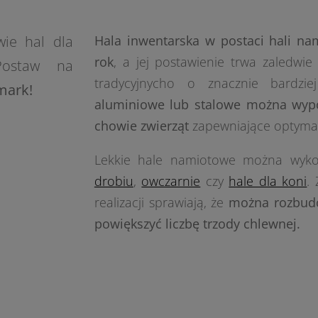
wie hal dla
Hala inwentarska w postaci hali na
rok
, a jej postawienie trwa zaledwie 
Postaw na
tradycyjnycho o znacznie bardzie
mark!
aluminiowe lub stalowe można wyp
chowie zwierząt
zapewniające optymaln
Lekkie hale namiotowe można wyko
drobiu
,
owczarnie
czy
hale dla koni
.
realizacji sprawiają, że
można rozbudo
powiększyć liczbę trzody chlewnej.