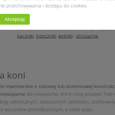
Fermy drobiu
nki przechowywania i dostępu do cookies.
Również fermy drobiu można stworzyć w hali n
Akceptuję
chowie ściółkowym, klatkowym lub wolnym wyb
zaprojektowana przestrzeń, w której mogą po
kaczniki
,
indyczniki
,
gęśniki
i
strusiarnie
.
a koni
le inwentarskie o stalowej lub aluminiowej konstrukcj
rozwiązanie
dla inwestorów, które chcą postawić hale 
nkcję całorocznych, zadaszonych ujeżdżalni, użytkowan
od warunków atmosferycznych, a także stajni.