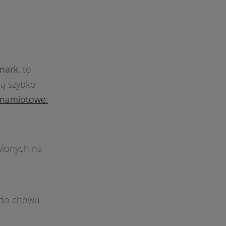
lmark
, to
cą szybko
 namiotowe:
wionych na
i do chowu