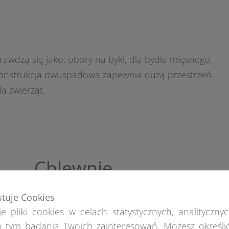
awdzą się jako: obory na byki, dla bydła mięsnego,
konstrukcja dwuspadowa zapewnia dużą przestrzeń
a zwierząt.
Chlewnie
Wykorzystując halę inwentarską, można także
stuje Cookies
komfort przebywającym w niej zwierzętom.
e pliki cookies w celach statystycznych, analitycznyc
 tym badania Twoich zainteresowań. Możesz określi