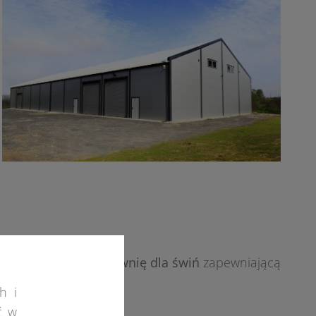
 zaprojektować chlewnię dla świń
zapewniającą
h i
ć w