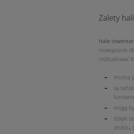
Zalety hal
Hale inwentar
rozwiązanie dl
rozbudować bu
można po
są tańs
fundame
mogą by
dzięki i
drobiu, 