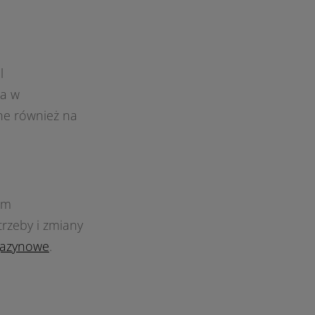
l
 a w
ne również na
om
rzeby i zmiany
gazynowe
.