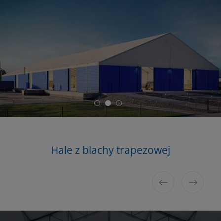
Hale
Hale z blachy trapezowej
Hale plandekowe
z płyty warstwowej