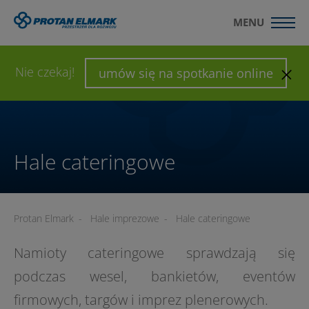
MENU
WYŚLIJ ZAPYTANIE
SKONFIGURUJ HALĘ
Nie czekaj!
umów się na spotkanie online
Hale cateringowe
Protan Elmark
-
Hale imprezowe
-
Hale cateringowe
Namioty cateringowe sprawdzają się
podczas wesel, bankietów, eventów
firmowych, targów i imprez plenerowych.