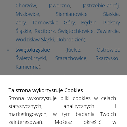
Chorzów
,
Jaworzno
,
Jastrzębie-Zdrój
,
Mysłowice
,
Siemianowice Śląskie
,
Żory,
Tarnowskie Góry
,
Będzin
,
Piekary
Śląskie
,
Racibórz
,
Świętochłowice
,
Zawiercie
,
Wodzisław Śląski
,
Dobrodzień
),
świętokrzyskie
(
Kielce
,
Ostrowiec
Świętokrzyski
,
Starachowice
,
Skarżysko-
Kamienna
),
warmińsko-mazurskie
(
Olsztyn
,
Elbląg
,
Ełk
,
Iława
,
Nowe Miasto Lubawskie
),
Ta strona wykorzystuje Cookies
wielkopolskie
(
Poznań
,
Kalisz
,
Konin
,
Piła
,
Strona wykorzystuje pliki cookies w celach
Ostrów Wielkopolski
,
Gniezno
,
Leszno
,
statystycznych, analitycznych i
Stęszew
,
Swarzędz
,
Kępno
,
Kostrzyn
),
marketingowych, w tym badania Twoich
zainteresowań. Możesz określić w
zachodniopomorskie
(
Szczecin
,
Koszalin
,