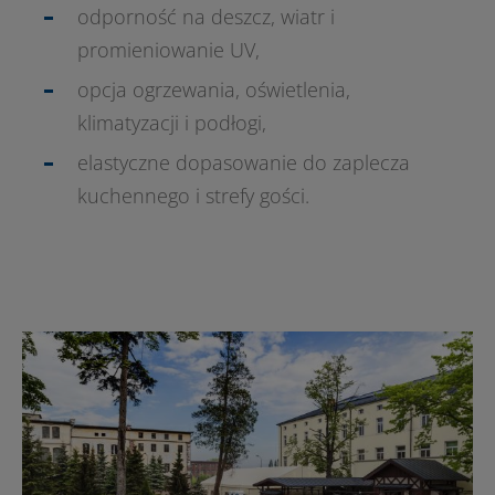
odporność na deszcz, wiatr i
promieniowanie UV,
opcja ogrzewania, oświetlenia,
klimatyzacji i podłogi,
elastyczne dopasowanie do zaplecza
kuchennego i strefy gości.