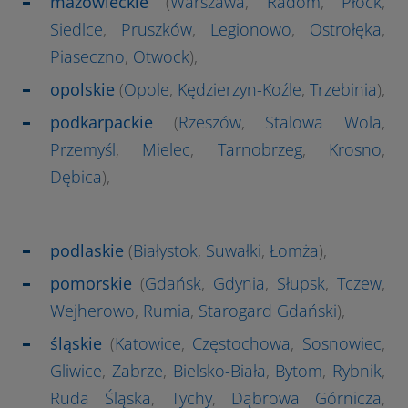
mazowieckie
(
Warszawa
,
Radom
,
Płock
,
Siedlce
,
Pruszków
,
Legionowo
,
Ostrołęka
,
Piaseczno
,
Otwock
),
opolskie
(
Opole
,
Kędzierzyn-Koźle
,
Trzebinia
),
podkarpackie
(
Rzeszów
,
Stalowa Wola
,
Przemyśl
,
Mielec
,
Tarnobrzeg
,
Krosno
,
Dębica
),
podlaskie
(
Białystok
,
Suwałki
,
Łomża
),
pomorskie
(
Gdańsk
,
Gdynia
,
Słupsk
,
Tczew
,
Wejherowo
,
Rumia
,
Starogard Gdański
),
śląskie
(
Katowice
,
Częstochowa
,
Sosnowiec
,
Gliwice
,
Zabrze
,
Bielsko-Biała
,
Bytom
,
Rybnik
,
Ruda Śląska
,
Tychy
,
Dąbrowa Górnicza
,