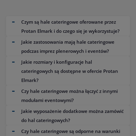
Czym są hale cateringowe oferowane przez
Protan Elmark i do czego się je wykorzystuje?
Hale cateringowe to modułowe konstrukcje
Jakie zastosowania mają hale cateringowe
przeznaczone do obsługi gastronomicznej
podczas imprez plenerowych i eventów?
wydarzeń. Wykorzystuje się je jako zaplecze
Hale cateringowe wykorzystywane są
Jakie rozmiary i konfiguracje hal
kuchenne, strefy wydawania posiłków,
podczas festiwali, koncertów, wesel
przestrzenie bufetowe oraz obiekty
cateringowych są dostępne w ofercie Protan
plenerowych, eventów firmowych oraz
wspierające organizację imprez plenerowych,
Elmark?
imprez masowych. Pełnią funkcję zaplecza
bankietów i eventów masowych.
Hale cateringowe są projektowane
gastronomicznego, stref przygotowania
Czy hale cateringowe można łączyć z innymi
indywidualnie, dlatego ich wymiary i układ
posiłków oraz przestrzeni obsługi gości.
modułami eventowymi?
mogą być w pełni dopasowane do potrzeb
Tak. Hale cateringowe mogą być łączone z
Jakie wyposażenie dodatkowe można zamówić
wydarzenia. Możliwe są różne konfiguracje
innymi modułami eventowymi, takimi jak hale
modułowe, umożliwiające łączenie
do hal cateringowych?
bankietowe, namioty eventowe, strefy VIP
przestrzeni kuchennych, magazynowych i
Do hal cateringowych można zamówić m.in.
Czy hale cateringowe są odporne na warunki
czy zaplecze techniczne. Dzięki temu można
serwisowych.
podłogi techniczne, systemy oświetlenia,