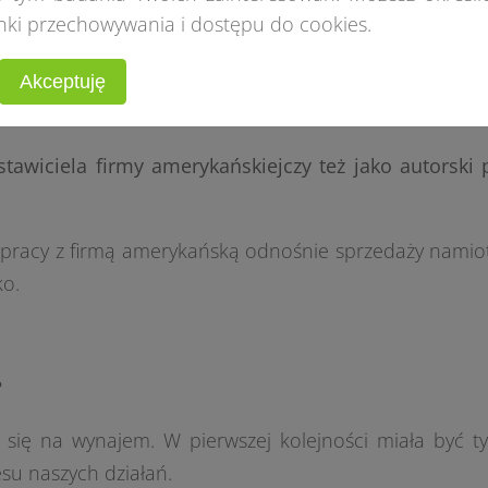
nki przechowywania i dostępu do cookies.
adzałem Piotra w temat i zainteresowałem go na tyle, ż
ce i zagranicą Piotr nie miał wątpliwości, by przystąpić 
Akceptuję
stawiciela firmy amerykańskiejczy też jako autorski
ółpracy z firmą amerykańską odnośnie sprzedaży namio
ko.
?
się na wynajem. W pierwszej kolejności miała być ty
su naszych działań.