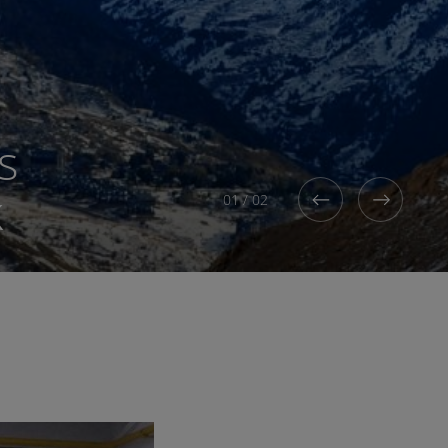
s
k
01
/
02