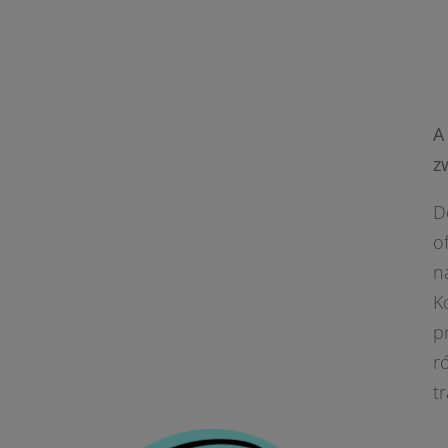
A
z
D
o
n
K
p
r
t