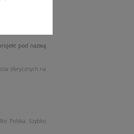
e gdy nadarzyła się
do teamu.
 projekt pod nazwą
tów sferycznych na
lko Polska. Szybko