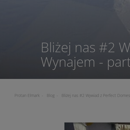
Bliżej nas #2 
Wynajem - par
Protan Elmark
-
Blog
-
Bliżej nas #2 Wywiad z Perfect Dome