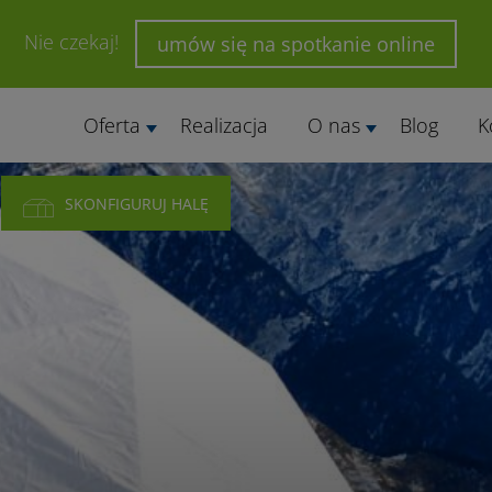
Nie czekaj!
umów się na spotkanie online
Oferta
Realizacja
O nas
Blog
K
SKONFIGURUJ HALĘ