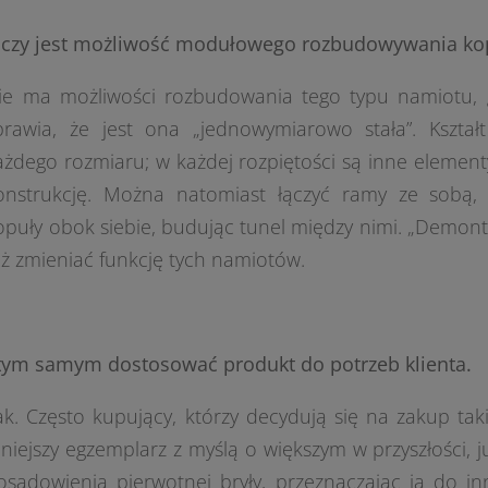
 czy jest możliwość modułowego rozbudowywania ko
ie ma możliwości rozbudowania tego typu namiotu, 
prawia, że jest ona „jednowymiarowo stała”. Kształt
ażdego rozmiaru; w każdej rozpiętości są inne elementy
onstrukcję. Można natomiast łączyć ramy ze sobą, c
opuły obok siebie, budując tunel między nimi. „Demon
eż zmieniać funkcję tych namiotów.
 tym samym dostosować produkt do potrzeb klienta.
ak. Często kupujący, którzy decydują się na zakup tak
niejszy egzemplarz z myślą o większym w przyszłości, 
osadowienia pierwotnej bryły, przeznaczając ją do inn