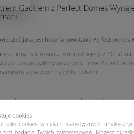
otrem Gackiem z Perfect Domes Wynaj
lmark
wiedzieć jaka jest historia powstania Perfect Domes
cy z firmą zza oceanu, która istnieje już 40 lat na 
 świecie, postanowiliśmy uruchomić, firmę Perfect Do
 namiotów sferycznych na rynku polskim.
cy z kopułami wynosi już parę ładnych lat?
ją 2013r. Od początku byłem odpowiedzialny za cały
stuje Cookies
e pliki cookies w celach statystycznych, analitycznyc
w projektowanie namiotów sferycznych. Przez cały 
 tym badania Twoich zainteresowań. Możesz określi
ności z Witkiem Wolasem, który zapoznał mnie z niuan