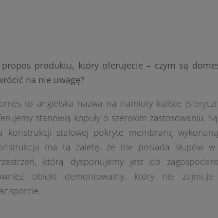
 propos produktu, który oferujecie – czym są domes
wrócić na nie uwagę?
omes to angielska nazwa na namioty kuliste (sferyczne
ferujemy stanowią kopuły o szerokim zastosowaniu. Są
a konstrukcji stalowej pokryte membraną wykonaną
onstrukcja ma tą zaletę, że nie posiada słupów w ś
rzestrzeń, którą dysponujemy jest do zagospodar
ównież obiekt demontowalny, który nie zajmuj
ransporcie.