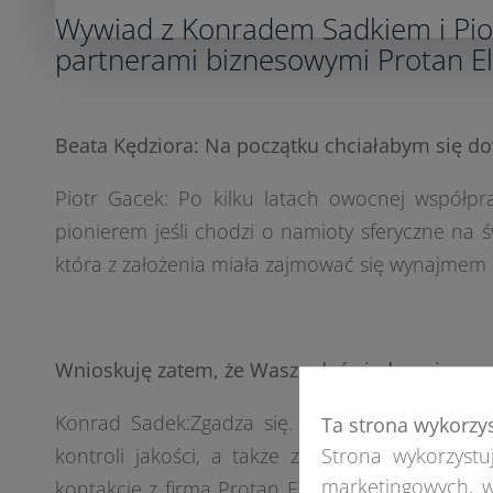
Wywiad z Konradem Sadkiem i Pi
partnerami biznesowymi Protan E
Beata Kędziora: Na początku chciałabym się do
Piotr Gacek: Po kilku latach owocnej współpra
pionierem jeśli chodzi o namioty sferyczne na
która z założenia miała zajmować się wynajmem
Wnioskuję zatem, że Wasze doświadczenie w pra
Konrad Sadek:Zgadza się. Moje początki sięga
Ta strona wykorzy
Strona wykorzystuj
kontroli jakości, a także zostałem wdrożony 
marketingowych, w
kontakcie z firmą Protan Elmark, a w szczegól