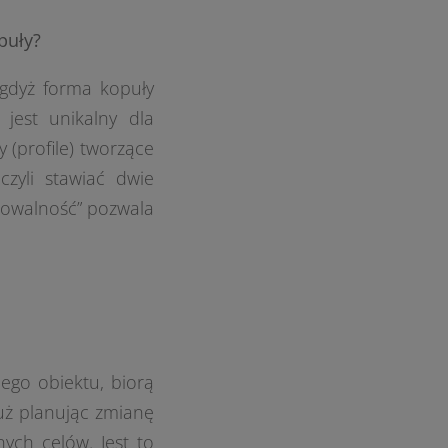
puły?
gdyż forma kopuły
 jest unikalny dla
 (profile) tworzące
zyli stawiać dwie
towalność” pozwala
iego obiektu, biorą
już planując zmianę
ych celów. Jest to