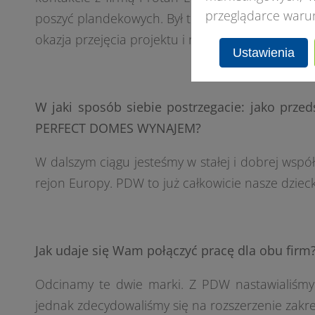
przeglądarce waru
poszyć plandekowych. Był to czas, gdy już wprow
okazja przejęcia projektu i rozwinięcia go w Pols
Ustawienia
W jaki sposób siebie postrzegacie: jako przed
PERFECT DOMES WYNAJEM?
W dalszym ciągu jesteśmy w stałej i dobrej wsp
rejon Europy. PDW to już całkowicie nasze dziec
Jak udaje się Wam połączyć pracę dla obu firm
Odcinamy te dwie marki. Z PDW nastawialiśmy 
jednak zdecydowaliśmy się na rozszerzenie zakre