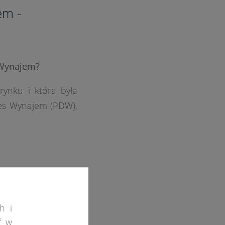
em -
 Wynajem?
rynku i która była
mes Wynajem (PDW),
 proces produkcji,
h i
czas byłem także w
ć w
sami produkcyjnymi