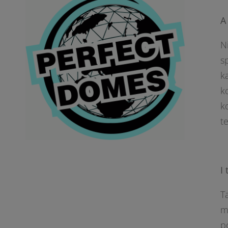
A
N
s
k
k
k
t
I
T
m
p