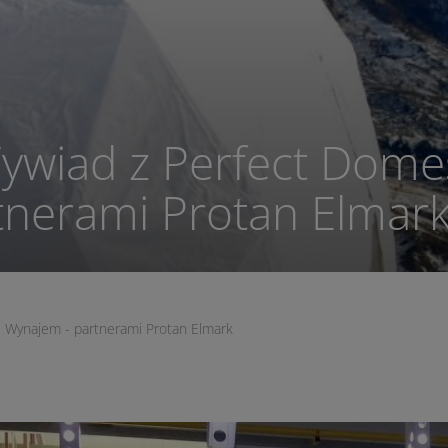
Wywiad z Perfect Dome
tnerami Protan Elmar
s Wynajem - partnerami Protan Elmark