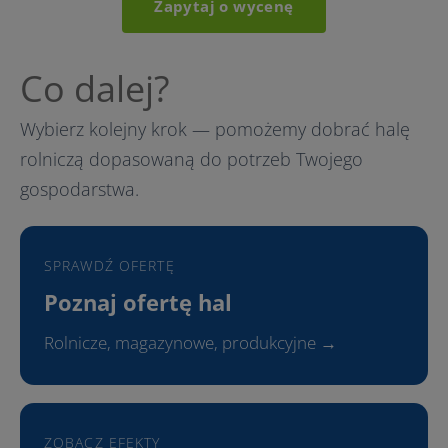
Zapytaj o wycenę
Co dalej?
Wybierz kolejny krok — pomożemy dobrać halę
rolniczą dopasowaną do potrzeb Twojego
gospodarstwa.
SPRAWDŹ OFERTĘ
Poznaj ofertę hal
Rolnicze, magazynowe, produkcyjne →
ZOBACZ EFEKTY