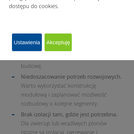
konstrukcja musi mieć odpowiednią
dostępu do cookies.
wytrzymałość, aby bezpiecznie przenosić
obciążenia.
Złe oszacowanie czasu użytkowania.
Użytkowanie do 180 dni to obiekt
Ustawienia
Akceptuję
tymczasowy na zgłoszenie; przeznaczenie
całoroczne wymaga pozwolenia na
budowę.
Niedoszacowanie potrzeb rozwojowych.
Warto wykorzystać konstrukcję
modułową i zaplanować możliwość
rozbudowy o kolejne segmenty.
Brak izolacji tam, gdzie jest potrzebna.
Dla zwierząt lub wrażliwych plonów
istotne są izolacja, ogrzewanie i