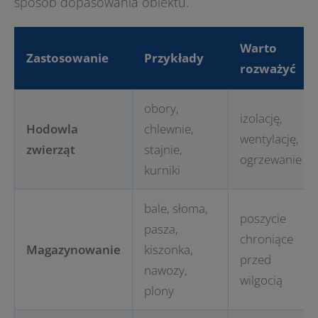
sposób dopasowania obiektu.
Warto
Zastosowanie
Przykłady
rozważyć
obory,
izolację,
Hodowla
chlewnie,
wentylację,
zwierząt
stajnie,
ogrzewanie
kurniki
bale, słoma,
poszycie
pasza,
chroniące
Magazynowanie
kiszonka,
przed
nawozy,
wilgocią
plony