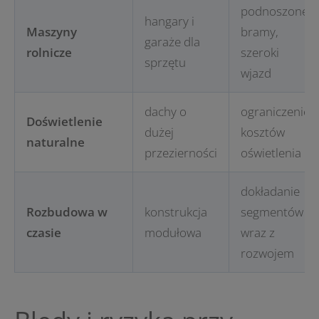
podnoszone
hangary i
Maszyny
bramy,
garaże dla
rolnicze
szeroki
sprzętu
wjazd
dachy o
ograniczenie
Doświetlenie
dużej
kosztów
naturalne
przezierności
oświetlenia
dokładanie
Rozbudowa w
konstrukcja
segmentów
czasie
modułowa
wraz z
rozwojem