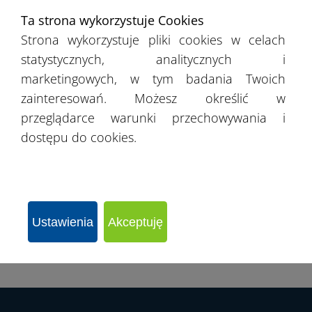
Ta strona wykorzystuje Cookies
›
Śląskie
Strona wykorzystuje pliki cookies w celach
statystycznych, analitycznych i
›
Świętokrzyskie
marketingowych, w tym badania Twoich
zainteresowań. Możesz określić w
›
Warmińsko-mazurskie
przeglądarce warunki przechowywania i
dostępu do cookies.
›
Wielkopolskie
›
Zachodniopomorskie
›
Ustawienia
Akceptuję
Łódzkie