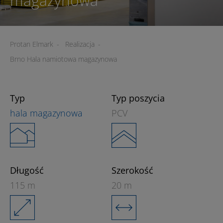
magazynowa
Protan Elmark
-
Realizacja
-
Brno Hala namiotowa magazynowa
Typ
Typ poszycia
hala magazynowa
PCV
Długość
Szerokość
115 m
20 m