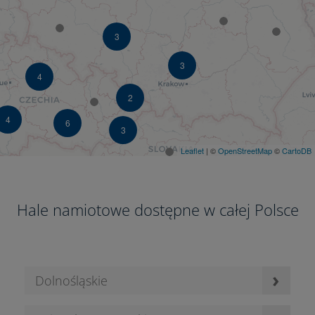
3
3
4
2
4
6
3
Leaflet
| ©
OpenStreetMap
©
CartoDB
Hale namiotowe dostępne w całej Polsce
›
Dolnośląskie