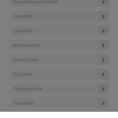
›
Kujawsko-pomorskie
›
Lubelskie
›
Lubuskie
›
Mazowieckie
›
Małopolskie
›
Opolskie
›
Podkarpackie
›
Podlaskie
›
Pomorskie