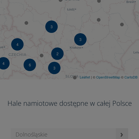
3
3
4
2
4
6
3
Leaflet
| ©
OpenStreetMap
©
CartoDB
Hale namiotowe dostępne w całej Polsce
›
Dolnośląskie