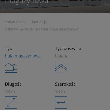
magazynowa
Protan Elmark
-
Realizacja
-
Dąbrowa Górnicza Hala namiotowa magazynowa
Typ
Typ poszycia
hala magazynowa
blacha
Długość
Szerokość
48 m
18 m