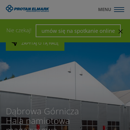
MENU
WYŚLIJ ZAPYTANIE
SKONFIGURUJ HALĘ
Nie czekaj!
umów się na spotkanie online
ZAPYTAJ O TĄ HALĘ
ZAPYTAJ O TĄ HALĘ
Dąbrowa Górnicza
Hala namiotowa