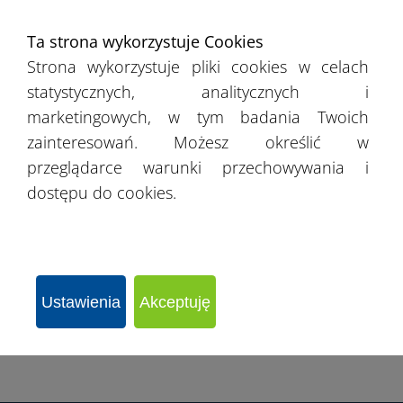
›
Pomorskie
Ta strona wykorzystuje Cookies
Strona wykorzystuje pliki cookies w celach
›
Śląskie
statystycznych, analitycznych i
marketingowych, w tym badania Twoich
›
Świętokrzyskie
zainteresowań. Możesz określić w
przeglądarce warunki przechowywania i
›
Warmińsko-mazurskie
dostępu do cookies.
›
Wielkopolskie
›
Zachodniopomorskie
Ustawienia
Akceptuję
›
Łódzkie