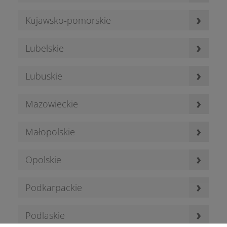
›
Kujawsko-pomorskie
›
Lubelskie
›
Lubuskie
›
Mazowieckie
›
Małopolskie
›
Opolskie
›
Podkarpackie
›
Podlaskie