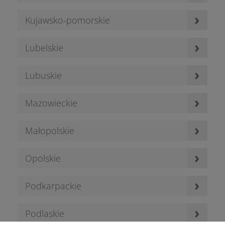
›
Kujawsko-pomorskie
›
Lubelskie
›
Lubuskie
›
Mazowieckie
›
Małopolskie
›
Opolskie
›
Podkarpackie
›
Podlaskie