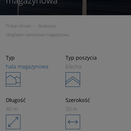
magazynowa
Protan Elmark
-
Realizacja
-
Głogówek namiotowa magazynowa
Typ
Typ poszycia
hala magazynowa
blacha
Długość
Szerokość
40 m
20 m