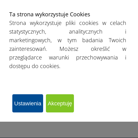
›
Pomorskie
Ta strona wykorzystuje Cookies
Strona wykorzystuje pliki cookies w celach
›
Śląskie
statystycznych, analitycznych i
marketingowych, w tym badania Twoich
›
Świętokrzyskie
zainteresowań. Możesz określić w
przeglądarce warunki przechowywania i
›
Warmińsko-mazurskie
dostępu do cookies.
›
Wielkopolskie
›
Zachodniopomorskie
Ustawienia
Akceptuję
›
Łódzkie