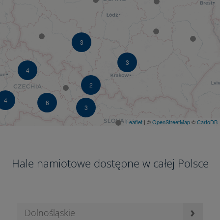
3
3
4
2
4
6
3
Leaflet
| ©
OpenStreetMap
©
CartoDB
Hale namiotowe dostępne w całej Polsce
›
Dolnośląskie