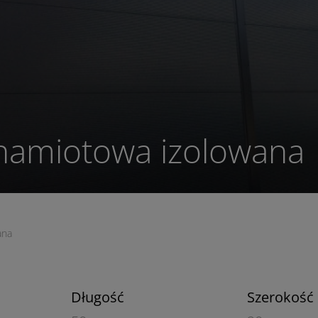
 namiotowa izolowana
ana
Długość
Szerokość