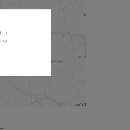
h i
ć w
2
2
Leaflet
| ©
OpenStreetMap
©
CartoDB
2
5
e