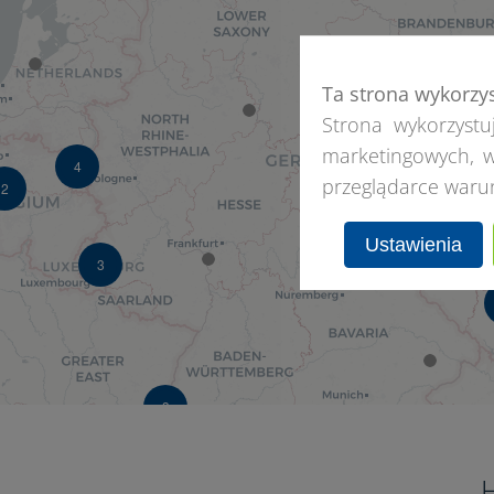
Ta strona wykorzy
3
Strona wykorzystuj
marketingowych, w
4
przeglądarce waru
2
Ustawienia
8
3
3