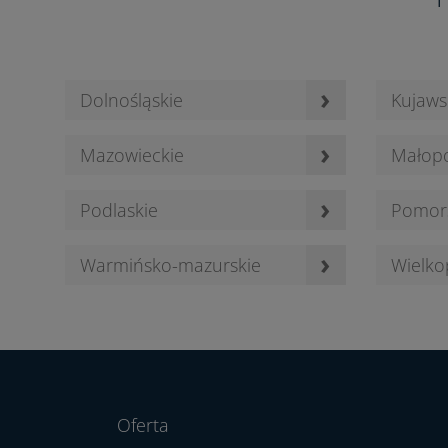
›
Dolnośląskie
Kujaws
›
Mazowieckie
Małopo
›
Podlaskie
Pomor
›
Warmińsko-mazurskie
Wielko
Oferta