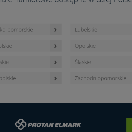
9
5
›
ko-pomorskie
Lubelskie
›
lskie
Opolskie
4
2
›
skie
Śląskie
›
polskie
Zachodniopomorskie
3