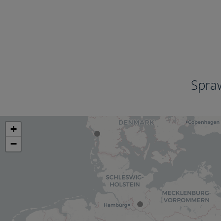
Spra
+
−