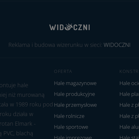
Reklama i budowa wizerunku w sieci:
WIDOCZNI
OFERTA
KONSTR
Hale magazynowe
Hale oc
ontuje hale
Hale produkcyjne
Hale pl
aniej niż murowaną
stała w 1989 roku pod
Hale przemysłowe
Hale z p
roku działa w
Hale rolnicze
Hale z p
rotan Elmark -
Hale sportowe
Hale al
ą PVC, blachą
Hale imprezowe
Hale st