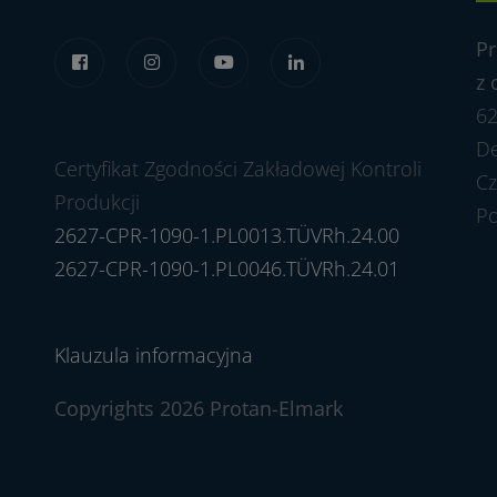
Pr
z 
62
Dę
Certyfikat Zgodności Zakładowej Kontroli
Cz
Produkcji
P
2627-CPR-1090-1.PL0013.TÜVRh.24.00
2627-CPR-1090-1.PL0046.TÜVRh.24.01
Klauzula informacyjna
Copyrights 2026 Protan-Elmark