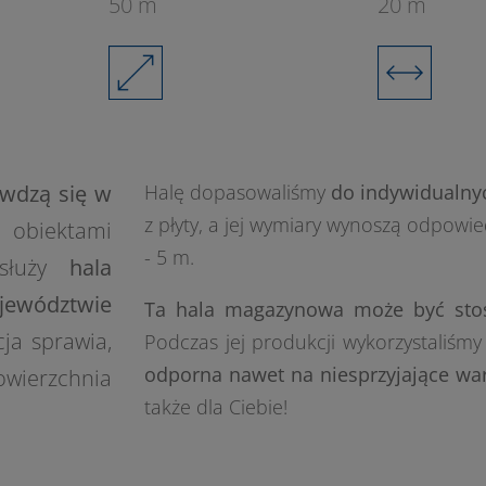
50 m
20 m
wdzą się w
Halę dopasowaliśmy
do indywidualnyc
z płyty, a jej wymiary wynoszą odpowie
 obiektami
- 5 m.
osłuży
hala
jewództwie
Ta hala magazynowa może być stos
cja sprawia,
Podczas jej produkcji wykorzystaliśmy
odporna nawet na niesprzyjające wa
ierzchnia
także dla Ciebie!