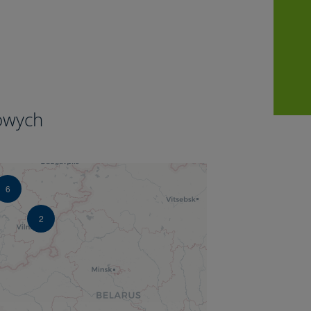
5
owych
6
2