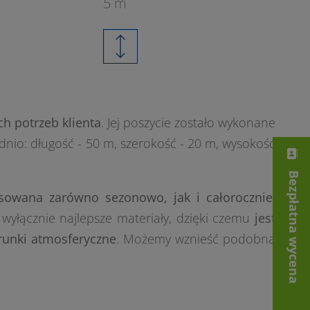
5 m
h potrzeb klienta
. Jej poszycie zostało wykonane
dnio: długość - 50 m, szerokość - 20 m, wysokość
Bezpłatna wycena
owana zarówno sezonowo, jak i całorocznie
.
 wyłącznie najlepsze materiały, dzięki czemu
jest
runki atmosferyczne
. Możemy wznieść podobną