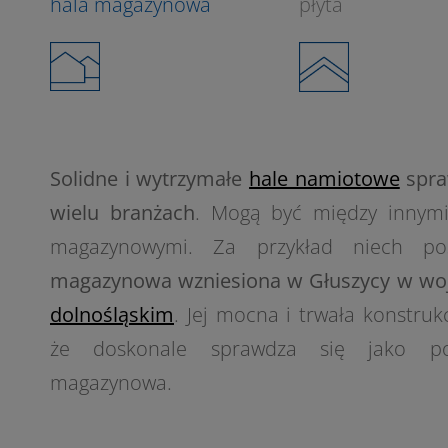
hala magazynowa
płyta
Solidne i wytrzymałe
hale namiotowe
spra
wielu branżach
. Mogą być między innymi
magazynowymi. Za przykład niech p
magazynowa wzniesiona w Głuszycy w wo
dolnośląskim
. Jej mocna i trwała konstruk
że doskonale sprawdza się jako pow
2
magazynowa.