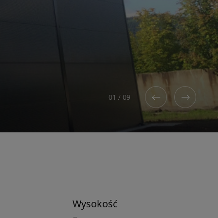
01
/
09
Wysokość