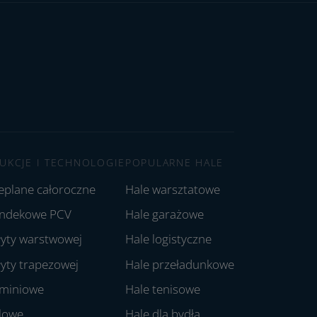
UKCJE I TECHNOLOGIE
POPULARNE HALE
ieplane całoroczne
Hale warsztatowe
andekowe PCV
Hale garażowe
łyty warstwowej
Hale logistyczne
łyty trapezowej
Hale przeładunkowe
uminiowe
Hale tenisowe
alowe
Hale dla bydła