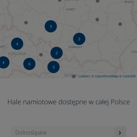
3
3
4
2
4
6
3
Leaflet
| ©
OpenStreetMap
©
CartoDB
Hale namiotowe dostępne w całej Polsce
›
Dolnośląskie