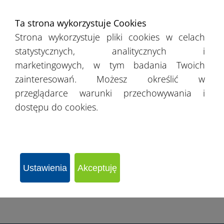
›
Pomorskie
Ta strona wykorzystuje Cookies
Strona wykorzystuje pliki cookies w celach
›
Śląskie
statystycznych, analitycznych i
marketingowych, w tym badania Twoich
›
Świętokrzyskie
zainteresowań. Możesz określić w
przeglądarce warunki przechowywania i
›
Warmińsko-mazurskie
dostępu do cookies.
›
Wielkopolskie
›
Zachodniopomorskie
Ustawienia
Akceptuję
›
Łódzkie