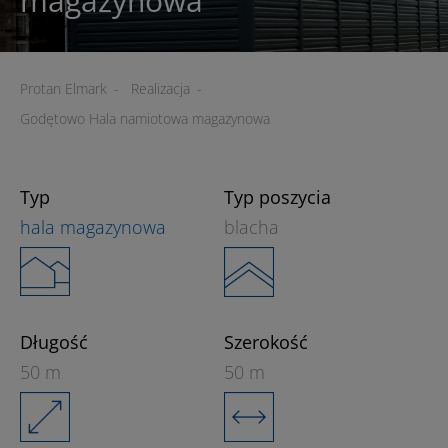
magazynowa
Protan Elmark
-
Realizacja
-
Godętowo Hala namiotowa magazynowa
Typ
Typ poszycia
hala magazynowa
blacha
Długość
Szerokość
50 m
50 m