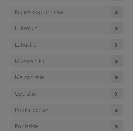
›
Kujawsko-pomorskie
›
Lubelskie
›
Lubuskie
›
Mazowieckie
›
Małopolskie
›
Opolskie
›
Podkarpackie
›
Podlaskie