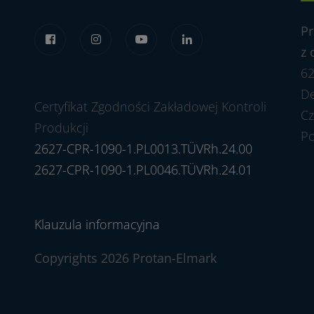
Pr
z 
62
Dę
Certyfikat Zgodności Zakładowej Kontroli
Cz
Produkcji
P
2627-CPR-1090-1.PL0013.TÜVRh.24.00
2627-CPR-1090-1.PL0046.TÜVRh.24.01
Klauzula informacyjna
Copyrights 2026 Protan-Elmark