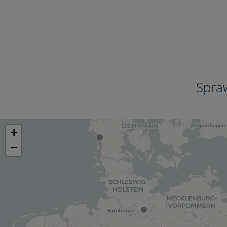
Spra
+
−