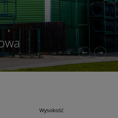
towa
01
/
06
Wysokość