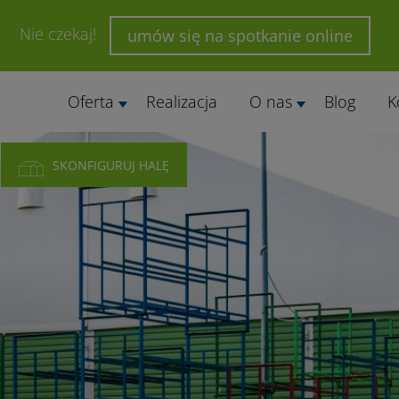
Nie czekaj!
umów się na spotkanie online
Oferta
Realizacja
O nas
Blog
K
SKONFIGURUJ HALĘ