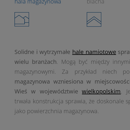
hala magazynowa
blacha
Solidne i wytrzymałe
hale namiotowe
spra
wielu branżach
. Mogą być między innymi
magazynowymi. Za przykład niech p
magazynowa wzniesiona w miejscowoś
Wieś
w województwie
wielkopolskim
. J
trwała konstrukcja sprawia, że doskonale s
2
jako powierzchnia magazynowa.