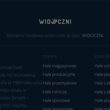
Reklama i budowa wizerunku w sieci:
WIDOCZNI
OFERTA
KONSTR
Hale magazynowe
Hale oc
ontuje hale
Hale produkcyjne
Hale pl
aniej niż murowaną
stała w 1989 roku pod
Hale przemysłowe
Hale z p
roku działa w
Hale rolnicze
Hale z p
rotan Elmark -
Hale sportowe
Hale al
ą PVC, blachą
Hale imprezowe
Hale st