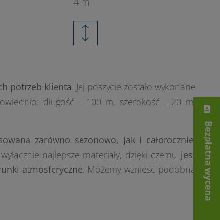
4 m
h potrzeb klienta
. Jej poszycie zostało wykonane
powiednio: długość - 100 m, szerokość - 20 m,
Bezpłatna wycena
owana zarówno sezonowo, jak i całorocznie
.
 wyłącznie najlepsze materiały, dzięki czemu
jest
runki atmosferyczne
. Możemy wznieść podobną