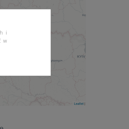
h i
ć w
2
2
Leaflet
| ©
OpenStreetMap
©
CartoDB
2
5
e