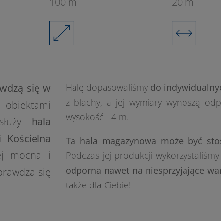
100 m
20 m
wdzą się w
Halę dopasowaliśmy
do indywidualnyc
z blachy, a jej wymiary wynoszą od
 obiektami
wysokość - 4 m.
osłuży
hala
ci
Kościelna
Ta hala magazynowa może być stos
ej mocna i
Podczas jej produkcji wykorzystaliśmy
odporna nawet na niesprzyjające wa
prawdza się
także dla Ciebie!