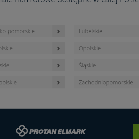
9
5
›
ko-pomorskie
Lubelskie
›
lskie
Opolskie
4
2
›
skie
Śląskie
›
polskie
Zachodniopomorskie
3