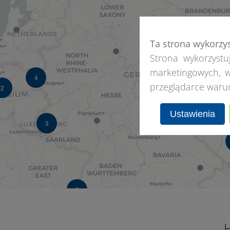
Ta strona wykorzy
3
Strona wykorzystuj
marketingowych, w
4
przeglądarce waru
2
Ustawienia
8
3
3