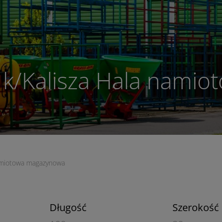
 k/Kalisza Hala namio
namiotowa magazynowa
Długość
Szerokość