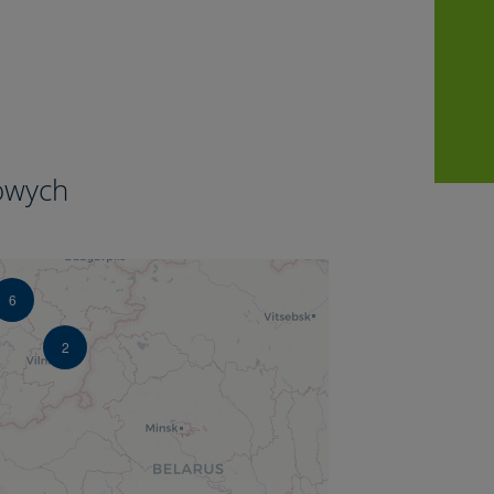
5
owych
6
2