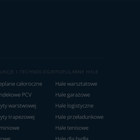
UKCJE I TECHNOLOGIE
POPULARNE HALE
ieplane całoroczne
Hale warsztatowe
andekowe PCV
Hale garażowe
łyty warstwowej
Hale logistyczne
łyty trapezowej
Hale przeładunkowe
uminiowe
Hale tenisowe
alowe
Hale dla bydła