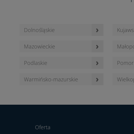
›
Dolnośląskie
Kujaws
›
Mazowieckie
Małopo
›
Podlaskie
Pomor
›
Warmińsko-mazurskie
Wielko
Oferta