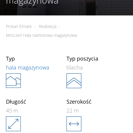
magazynowa
Protan Elmark
-
Realizacja
-
Mroczeń Hala namiotowa magazynowa
Typ
Typ poszycia
hala magazynowa
blacha
Długość
Szerokość
45 m
22 m