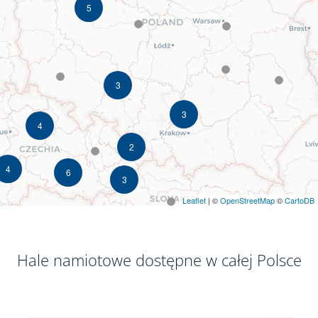
5
3
3
4
2
4
6
3
Leaflet
| ©
OpenStreetMap
©
CartoDB
Hale namiotowe dostępne w całej Polsce