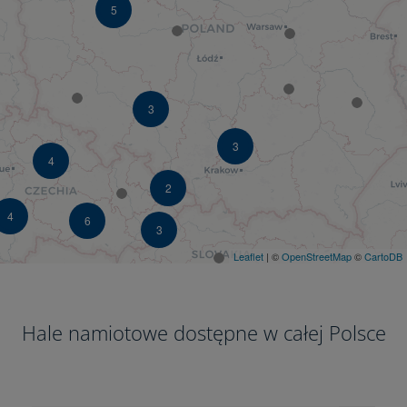
5
3
3
4
2
4
6
3
Leaflet
| ©
OpenStreetMap
©
CartoDB
Hale namiotowe dostępne w całej Polsce