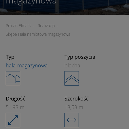
magazynowa
Protan Elmark
-
Realizacja
-
Skępe Hala namiotowa magazynowa
Typ
Typ poszycia
hala magazynowa
blacha
Długość
Szerokość
51,93 m
18,53 m