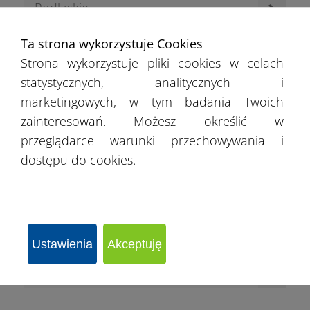
›
Podlaskie
›
Ta strona wykorzystuje Cookies
Pomorskie
Strona wykorzystuje pliki cookies w celach
›
statystycznych, analitycznych i
Śląskie
marketingowych, w tym badania Twoich
›
zainteresowań. Możesz określić w
Świętokrzyskie
przeglądarce warunki przechowywania i
›
dostępu do cookies.
Warmińsko-mazurskie
›
Wielkopolskie
›
Zachodniopomorskie
Ustawienia
Akceptuję
›
Łódzkie