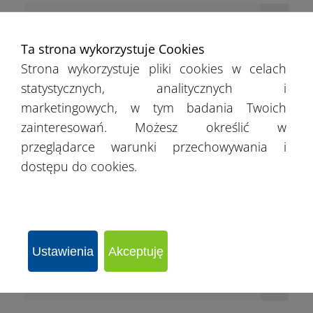
›
Podlaskie
Ta strona wykorzystuje Cookies
›
Pomorskie
Strona wykorzystuje pliki cookies w celach
statystycznych, analitycznych i
›
Śląskie
marketingowych, w tym badania Twoich
›
zainteresowań. Możesz określić w
Świętokrzyskie
przeglądarce warunki przechowywania i
›
dostępu do cookies.
Warmińsko-mazurskie
›
Wielkopolskie
›
Zachodniopomorskie
Ustawienia
Akceptuję
›
Łódzkie