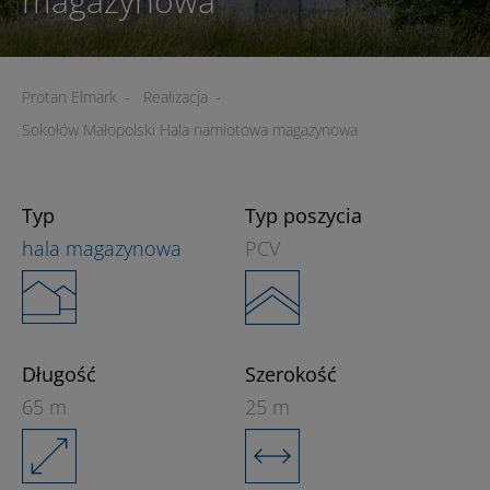
magazynowa
Protan Elmark
-
Realizacja
-
Sokołów Małopolski Hala namiotowa magazynowa
Typ
Typ poszycia
hala magazynowa
PCV
Długość
Szerokość
65 m
25 m