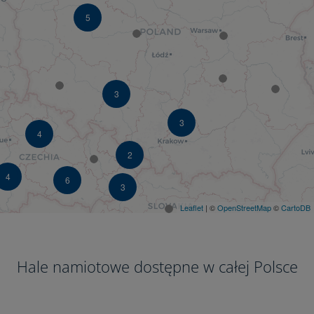
5
3
3
4
2
4
6
3
Leaflet
| ©
OpenStreetMap
©
CartoDB
Hale namiotowe dostępne w całej Polsce