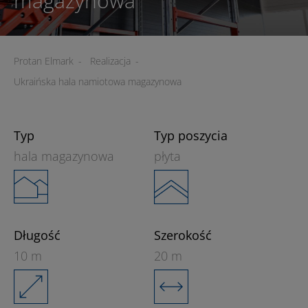
magazynowa
Protan Elmark
-
Realizacja
-
Ukraińska hala namiotowa magazynowa
Typ
Typ poszycia
hala magazynowa
płyta
Długość
Szerokość
10 m
20 m