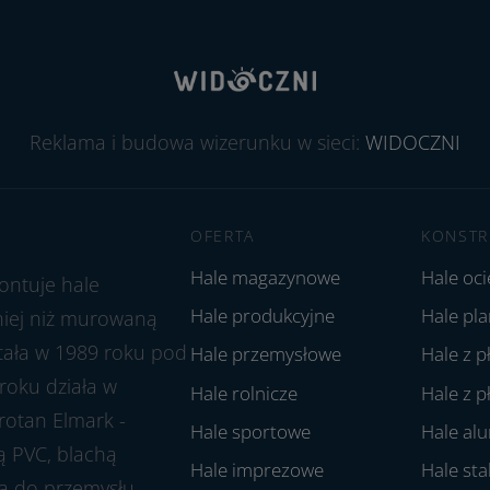
Reklama i budowa wizerunku w sieci:
WIDOCZNI
OFERTA
KONSTR
Hale magazynowe
Hale oc
ontuje hale
Hale produkcyjne
Hale pl
aniej niż murowaną
stała w 1989 roku pod
Hale przemysłowe
Hale z p
roku działa w
Hale rolnicze
Hale z p
rotan Elmark -
Hale sportowe
Hale al
ą PVC, blachą
Hale imprezowe
Hale st
ją do przemysłu,