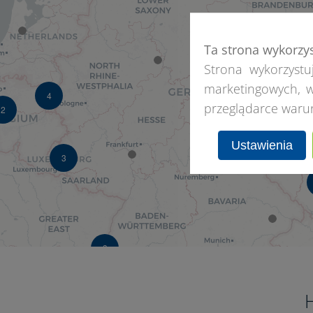
Ta strona wykorzy
3
Strona wykorzystuj
marketingowych, w
4
przeglądarce waru
2
Ustawienia
8
3
3