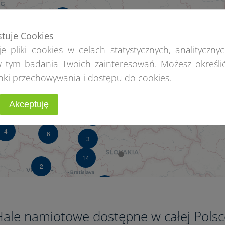
5
stuje Cookies
e pliki cookies w celach statystycznych, analitycznyc
 tym badania Twoich zainteresowań. Możesz określi
3
nki przechowywania i dostępu do cookies.
3
4
Akceptuję
2
4
6
3
14
2
5
4
2
Hale namiotowe dostępne w całej Polsc