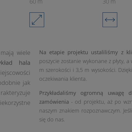
60 m
30 m
mają wiele
Na etapie projektu ustaliliśmy z kl
poszycie zostanie wykonane z płyty, a
kład hala
m szerokości i 3,5 m wysokości. Dzięk
ejscowości
oczekiwania klienta.
odobnie jak
rakteryzuje
Przykładaliśmy ogromną uwagę do
zamówienia
- od projektu, aż po wzni
iekorzystne
naszym znakiem rozpoznawczym. Jeśli i
się do nas.