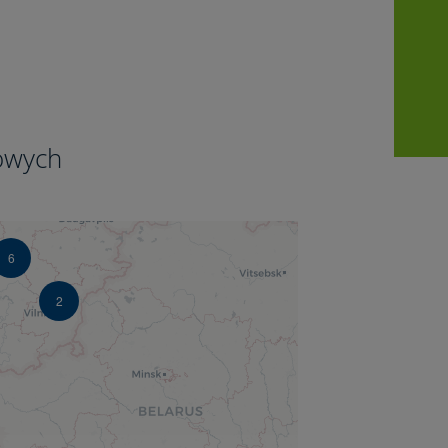
5
owych
6
2