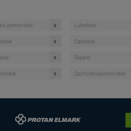
9
5
›
ko-pomorskie
Lubelskie
›
lskie
Opolskie
4
2
›
skie
Śląskie
›
polskie
Zachodniopomorskie
3