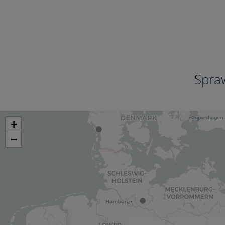
Spra
+
−