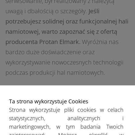
serwisowanie, był realizowany z należytą
uwagą i dbałością o szczegóły.
Jeśli
potrzebujesz solidnej oraz funkcjonalnej hali
namiotowej, warto zapoznać się z ofertą
producenta Protan Elmark.
Wyróżnia nas
bardzo duże doświadczenie oraz
wykorzystywanie nowoczesnych technologii
podczas produkcji hal namiotowych.
Ta strona wykorzystuje Cookies
Strona wykorzystuje pliki cookies w celach
statystycznych, analitycznych i
O HALACH NAMIOTOWYCH WIEMY WSZYSTKO
marketingowych, w tym badania Twoich
Blog Protan Elmark
zainteresowań. Możesz określić w