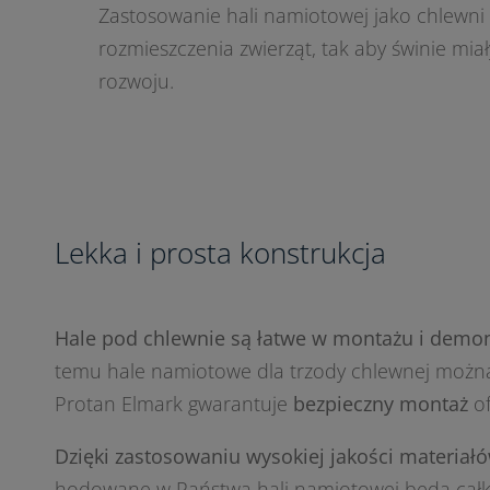
Zastosowanie hali namiotowej jako chlewn
rozmieszczenia zwierząt, tak aby świnie mia
rozwoju.
Lekka i prosta konstrukcja
Hale pod chlewnie są łatwe w montażu i demon
temu hale namiotowe dla trzody chlewnej można
Protan Elmark gwarantuje
bezpieczny montaż
of
Dzięki zastosowaniu wysokiej jakości materiał
hodowane w Państwa hali namiotowej będą całko