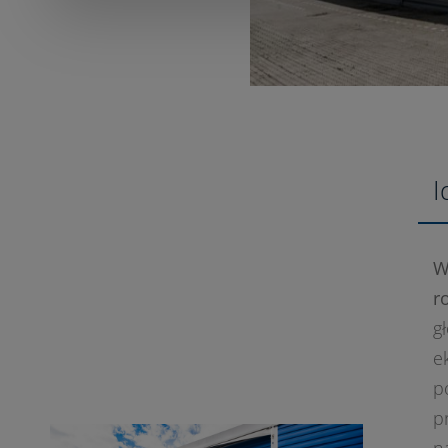
I
W
r
g
e
p
p