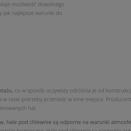
i daje możliwość dowolnego
ły jak najlepsze warunki do
tażu,
co w sposób oczywisty odróżnia je od konstrukcji 
 w razie potrzeby przenieść w inne miejsce. Producen
erowanych hal.
ów, hale pod chlewnie są odporne na warunki atmosfe
wicie bezpieczne. Hale pod chlewnie są niezwykle wyt