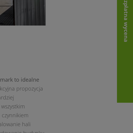
Bezpłatna wycena
lmark to idealne
akcyjna propozycja
rdziej
wszystkim
m czynnikiem
alowanie hali