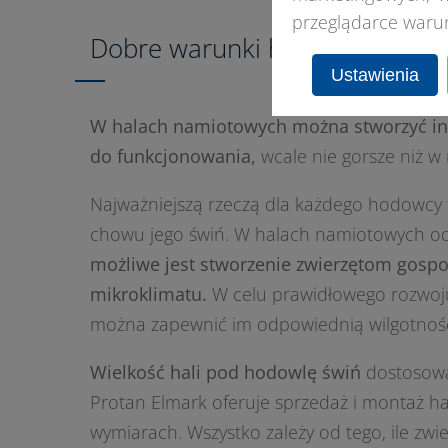
przeglądarce waru
Dobre warunki hodowli trzody
Ustawienia
W halach namiotowych można stworzyć in
do funkcjonowania,
wcale nie gorsze niż 
Najważniejszą rzeczą dla każdego hodowcy 
chowu jego świń. W halach namiotowych o
możliwe jest stworzenie zwierzętom gos
mikroklimatu.
W celu prawidłowego rozwoj
można zapewnić im odpowiednią wilgotność
Wielkość hali pod hodowlę świń
dostosowan
Protan Elmark oferuje sprzedaż i montaż h
wymiarach. Wszystko zależy od tego, ile zwi