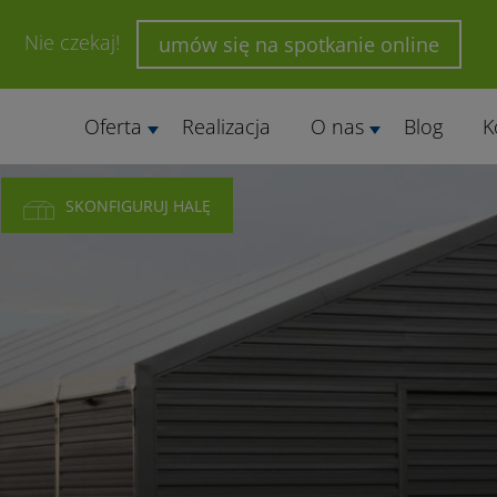
Nie czekaj!
umów się na spotkanie online
Oferta
Realizacja
O nas
Blog
K
SKONFIGURUJ HALĘ