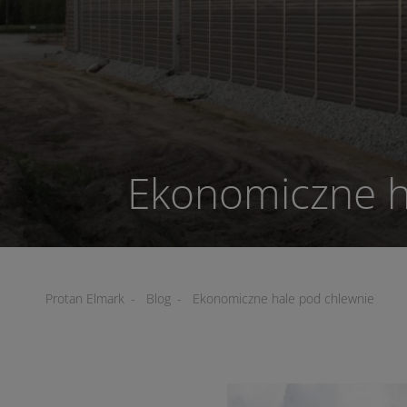
Ekonomiczne h
Protan Elmark
-
Blog
-
Ekonomiczne hale pod chlewnie