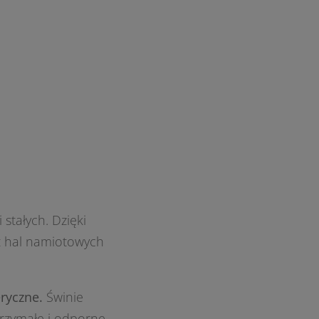
stałych. Dzięki
t hal namiotowych
ryczne.
Świnie
rzymałe i odporne