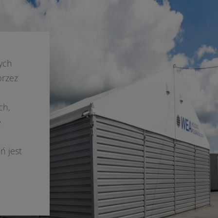
ych
przez
ch,
e
ń jest