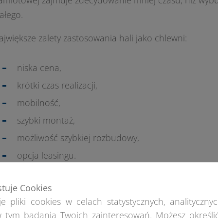
amiotowej zajmuje zdecydowanie mniej czasu, niż wy
tałego.
ajwiększe zalety zastosowania hali jako chlewni:
niska cena,
krótki czas realizacji,
mobilność,
szybki montaż,
możliwość szybkiej rozbudowy,
opcja leasingu.
stuje Cookies
e pliki cookies w celach statystycznych, analitycznyc
 tym badania Twoich zainteresowań. Możesz określi