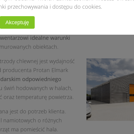
nki przechowywania i dostępu do cookies.
 chlewnej
Akceptuję
wentarzowi idealne warunki
w murowanych obiektach.
trzody chlewnej jest wydajność
d producenta Protan Elmark
podarskim odpowiedniego
u świń hodowanych w halach,
 oraz temperaturę powietrza.
a jest do potrzeb klienta.
al namiotowych o różnych
erząt ma pomieścić hala.