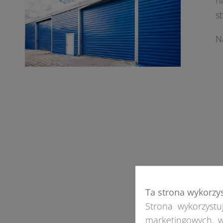
n
s
N
Ta strona wykorzy
Strona wykorzystuj
marketingowych, w