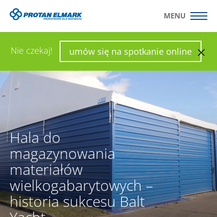
MENU
WYŚLIJ ZAPYTANIE
SKONFIGURUJ HALĘ
Nie czekaj!
umów się na spotkanie online
Hala do
magazynowania
materiałów
wielkogabarytowych –
historia sukcesu Balt