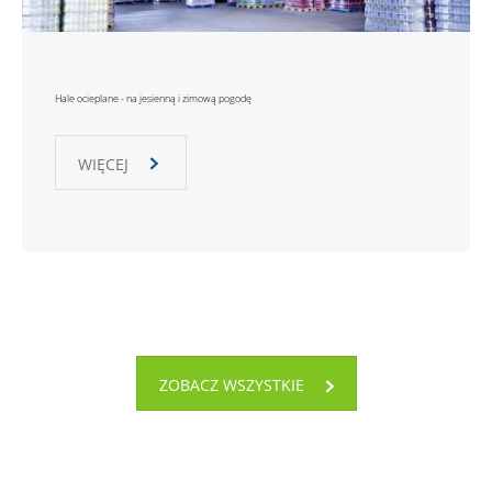
Hale ocieplane - na jesienną i zimową pogodę
WIĘCEJ
ZOBACZ WSZYSTKIE