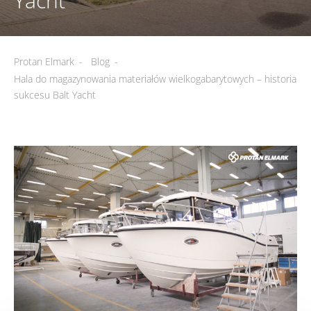
Yacht
Protan Elmark
-
Blog
-
Hala do magazynowania materiałów wielkogabarytowych – historia
sukcesu Balt Yacht