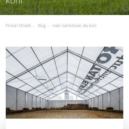
koni
Protan Elmark
-
Blog
-
Hale namiotowe dla koni