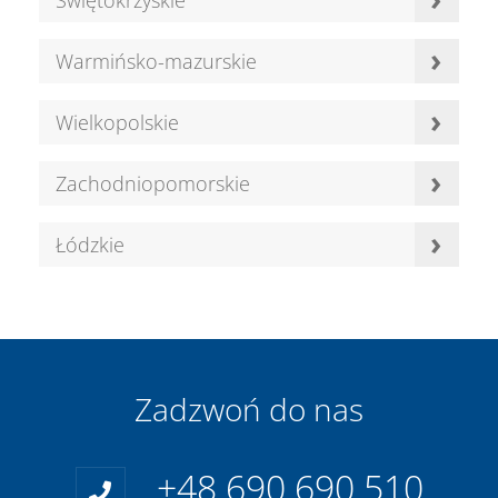
›
Warmińsko-mazurskie
›
Wielkopolskie
›
Zachodniopomorskie
›
Łódzkie
Zadzwoń do nas
+48 690 690 510