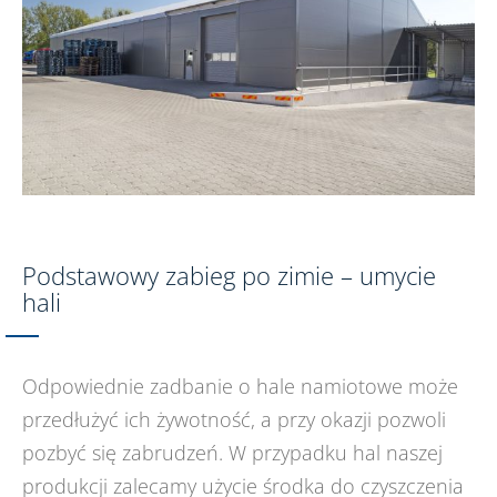
Podstawowy zabieg po zimie – umycie
hali
Odpowiednie zadbanie o hale namiotowe może
przedłużyć ich żywotność, a przy okazji pozwoli
pozbyć się zabrudzeń. W przypadku hal naszej
produkcji zalecamy użycie środka do czyszczenia