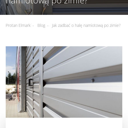
namiotową po zimie?
Protan Elmark
-
Blog
-
Jak zadbać o halę namiotową po zimie?