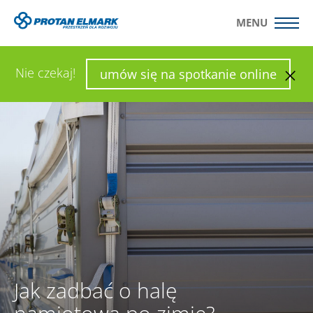
MENU
WYŚLIJ ZAPYTANIE
SKONFIGURUJ HALĘ
Nie czekaj!
umów się na spotkanie online
Jak zadbać o halę