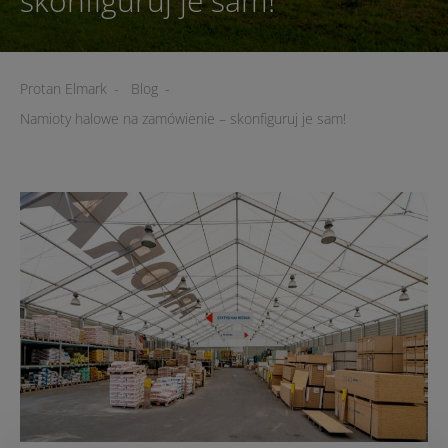
skonfiguruj je sam!
Protan Elmark
-
Blog
-
Namioty halowe na zamówienie – skonfiguruj je sam!