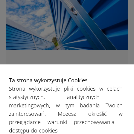
5 zastosowań hal namiotowych
Ta strona wykorzystuje Cookies
WIĘCEJ
Strona wykorzystuje pliki cookies w celach
statystycznych, analitycznych i
marketingowych, w tym badania Twoich
zainteresowań. Możesz określić w
przeglądarce warunki przechowywania i
dostępu do cookies.