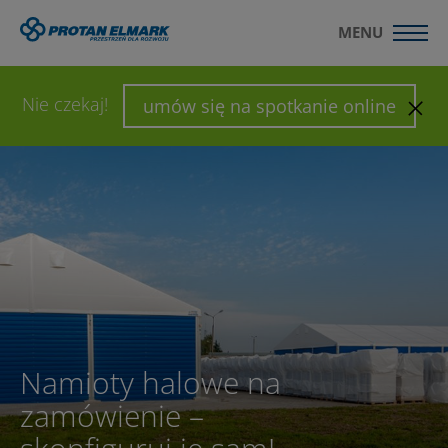
MENU
WYŚLIJ ZAPYTANIE
SKONFIGURUJ HALĘ
Nie czekaj!
umów się na spotkanie online
Namioty halowe na
zamówienie –