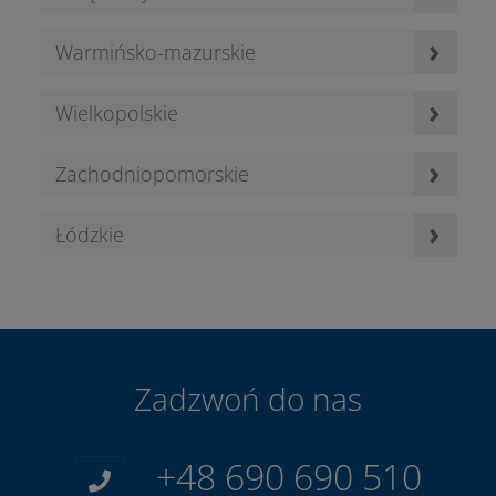
›
Warmińsko-mazurskie
›
Wielkopolskie
›
Zachodniopomorskie
›
Łódzkie
Zadzwoń do nas
+48 690 690 510