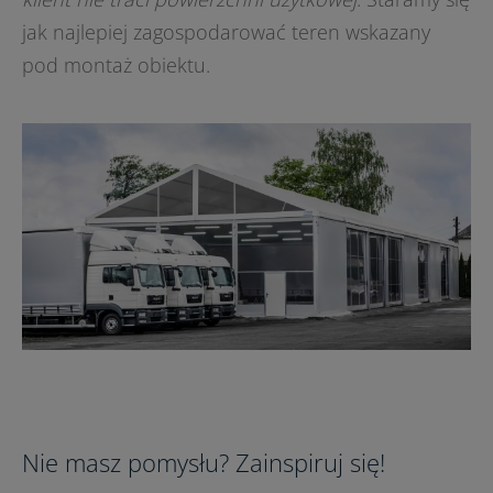
jak najlepiej zagospodarować teren wskazany
pod montaż obiektu.
Nie masz pomysłu? Zainspiruj się!