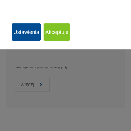
Ustawienia
Akceptuję
Hale ocieplane - na jesienną i zimową pogodę
WIĘCEJ