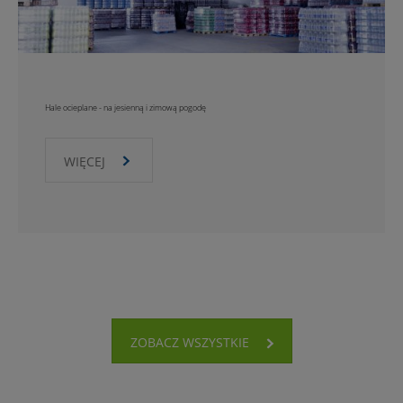
Hale ocieplane - na jesienną i zimową pogodę
WIĘCEJ
ZOBACZ WSZYSTKIE