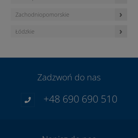
›
Zachodniopomorskie
›
Łódzkie
Zadzwoń do nas
+48 690 690 510