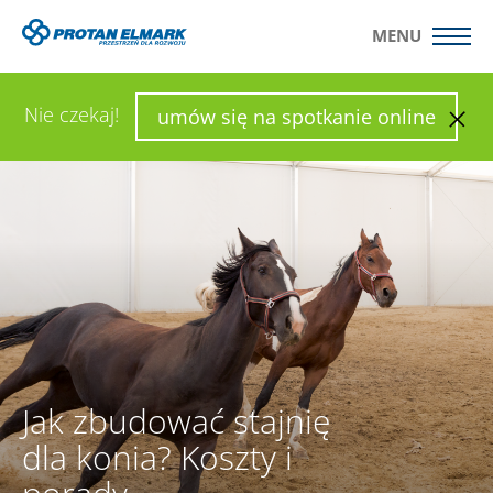
MENU
WYŚLIJ ZAPYTANIE
SKONFIGURUJ HALĘ
Nie czekaj!
umów się na spotkanie online
Jak zbudować stajnię
dla konia? Koszty i