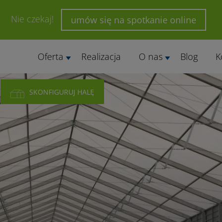
Nie czekaj!
umów się na spotkanie online
Oferta
Realizacja
O nas
Blog
K
SKONFIGURUJ HALĘ