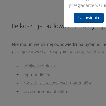
przeglądarce waru
Ustawienia
Ile kosztuje budowa hali na wyna
Nie ma uniwersalnej odpowiedzi na pytanie, i
planujesz inwestycję, wpłynie na cenę. Koszt bud
wielkości obiektu,
typu podłoża,
rodzaju zastosowanych materiałów,
przeznaczenia obiektu.