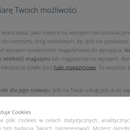
arę Twoich możliwości
wykorzystać jako miejsce na wynajem hali produkcyjnej.
do centrum), dróg wylotowych, itp. Jeśli nie posiadasz w
pod wynajem powierzchni magazynowej do wynajęcia,
ki
uje wielkość magazynu
lub magazynów na wynajem. Bar
lokalizacja działki pod
hale magazynowe
. To wszystko 
roki dla jego rozwoju
. Jeśli na Twoje usługi jest duże 
brym rozwiązaniem będzie
budowa hal
magazynowych, 
magazynowych. Jeżeli jednak nie planujesz na początek
stuje Cookies
sz zaplanować rozbudowę obiektu w przyszłości
– moż
e pliki cookies w celach statystycznych, analitycznyc
 tym badania Twoich zainteresowań. Możesz określi