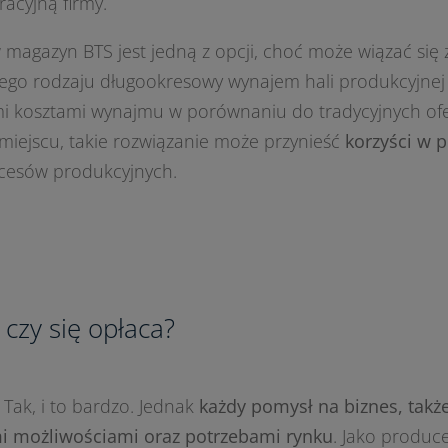
racyjną firmy.
 w magazyn BTS jest jedną z opcji, choć może wiązać si
Tego rodzaju długookresowy wynajem hali produkcyjnej
i kosztami wynajmu w porównaniu do tradycyjnych ofert
miejscu, takie rozwiązanie może przynieść
korzyści w p
ocesów produkcyjnych.
zy się opłaca?
ak, i to bardzo. Jednak
każdy pomysł na biznes, takż
i możliwościami oraz potrzebami rynku
. Jako produc