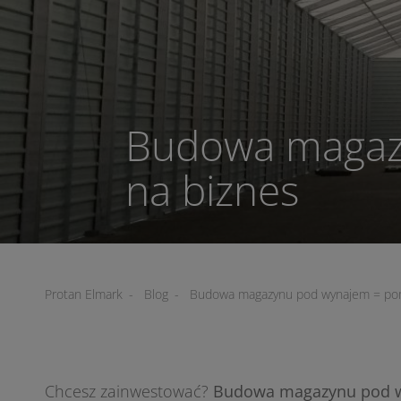
Budowa magaz
na biznes
Protan Elmark
-
Blog
-
Budowa magazynu pod wynajem = pom
Chcesz zainwestować?
Budowa magazynu pod wy