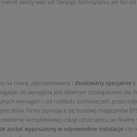
ierze zależy więc od Twojego biznesplanu, ale też od f
ony na miarę, zaprojektowany i
zbudowany specjalnie z
magazyn do wynajęcia jest idealnym rozwiązaniem dla fi
icznych wymagań – od rozkładu pomieszczeń, przez od
pieczenia. Firmy zajmujące się budową magazynów BT
pewnienie kompleksowej usługi od projektu po finalne
e zostać wyposażony w odpowiednie instalacje
czy r