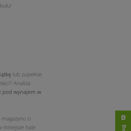
kułu!
iątkę
lub zupełnie
łaci? Analiza
ali pod wynajem w
em magazynu o
w mniejsze hale