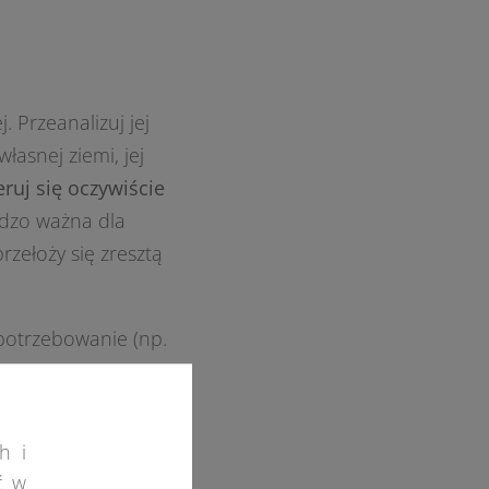
 Przeanalizuj jej
łasnej ziemi, jej
eruj się oczywiście
dzo ważna dla
przełoży się zresztą
zapotrzebowanie (np.
które można
 dużej
liwości jest wiele.
h i
ć w