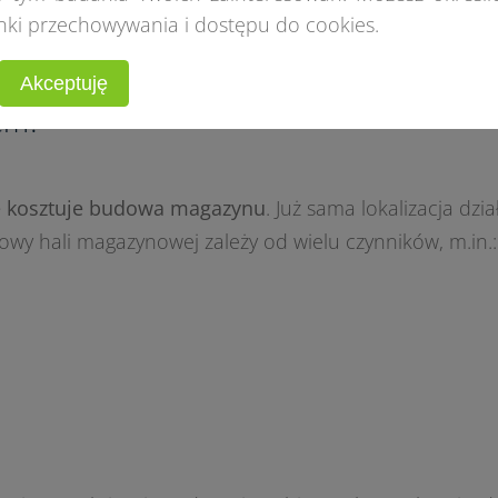
nki przechowywania i dostępu do cookies.
Akceptuję
jem?
le kosztuje budowa magazynu
. Już sama lokalizacja dział
owy hali magazynowej zależy od wielu czynników, m.in.: