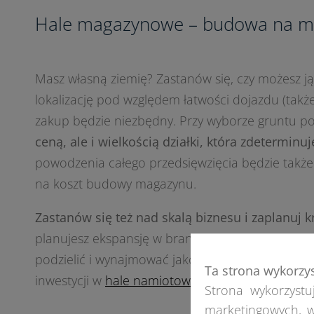
Hale magazynowe – budowa na mi
Masz własną ziemię? Zastanów się, czy możesz ją 
lokalizację pod względem łatwości dojazdu (także 
zakup będzie niezbędny. Przy wyborze gruntu 
ceną, ale i wielkością działki, która zdetermin
powodzenia całego przedsięwzięcia będzie także 
na koszt budowy magazynu.
Zastanów się też nad skalą biznesu i zaplanuj k
planujesz ekspansję w branży e-commerce), do
podzielić i wynajmować jako wiele pomieszczeń 
Ta strona wykorzy
inwestycji w
hale namiotowe
pod magazyn,
może
Strona wykorzystuj
marketingowych, w