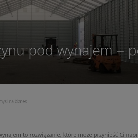
ynu pod wynajem = p
ysł na biznes
najem to rozwiązanie, które może przynieść Ci nap