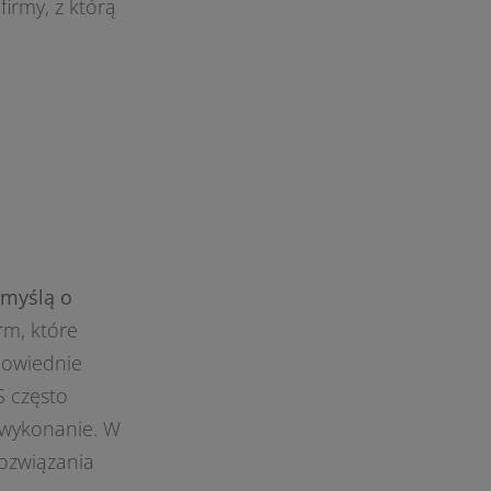
irmy, z którą
 myślą o
rm, które
powiednie
S często
 wykonanie. W
ozwiązania