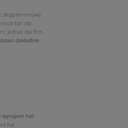
ę z długoterminową
 może być dla
. Jednak dla firm,
ostaci dokładnie
e wynajem hali
ent hal