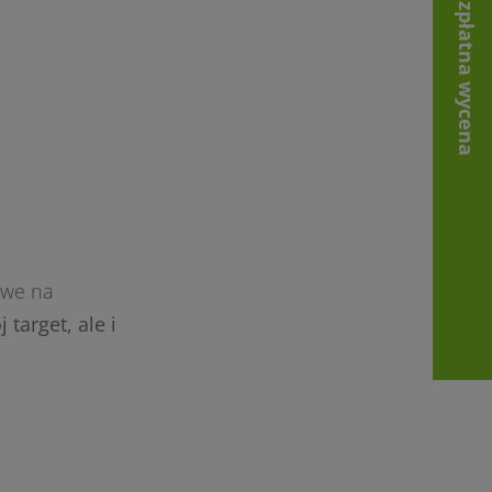
Bezpłatna wycena
owe na
target, ale i