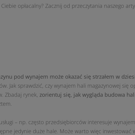
Ciebie opłacalny? Zacznij od przeczytania naszego arty
ynu pod wynajem może okazać się strzałem w dzies
ów. Jak sprawdzić, czy wynajem hali magazynowej się op
w.
Zbadaj rynek,
zorientuj się, jak wygląda budowa h
ztem.
 usługi – np. często przedsiębiorców interesuje wynaj
stępne jedynie duże hale. Może warto więc inwestować 