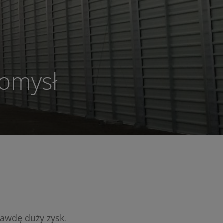
omysł
rawdę duży zysk
.