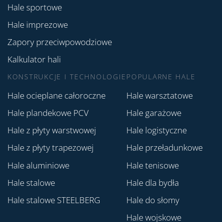
Hale sportowe
Hale imprezowe
Zapory przeciwpowodziowe
Kalkulator hali
KONSTRUKCJE I TECHNOLOGIE
POPULARNE HALE
Hale ocieplane całoroczne
Hale warsztatowe
Hale plandekowe PCV
Hale garażowe
Hale z płyty warstwowej
Hale logistyczne
Hale z płyty trapezowej
Hale przeładunkowe
Hale aluminiowe
Hale tenisowe
Hale stalowe
Hale dla bydła
Hale stalowe STEELBERG
Hale do słomy
Hale wojskowe