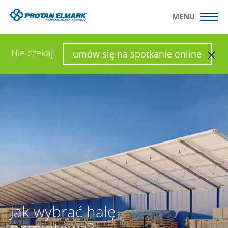
MENU
WYŚLIJ ZAPYTANIE
SKONFIGURUJ HALĘ
Nie czekaj!
umów się na spotkanie online
Jak wybrać halę